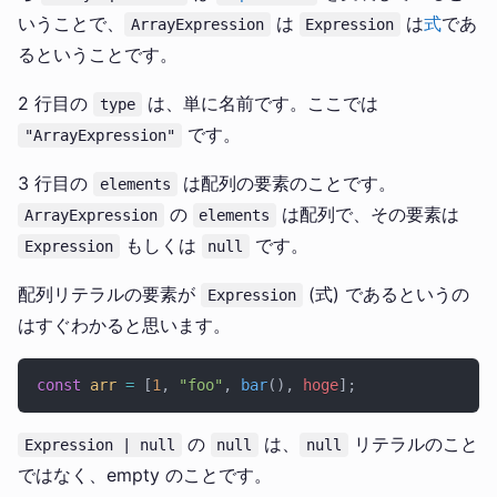
いうことで、
は
は
式
であ
ArrayExpression
Expression
るということです。
2 行目の
は、単に名前です。ここでは
type
です。
"ArrayExpression"
3 行目の
は配列の要素のことです。
elements
の
は配列で、その要素は
ArrayExpression
elements
もしくは
です。
Expression
null
配列リテラルの要素が
(式) であるというの
Expression
はすぐわかると思います。
const
 arr
 =
 [
1
, 
"foo"
, 
bar
(), 
hoge
];
の
は、
リテラルのこと
Expression | null
null
null
ではなく、empty のことです。