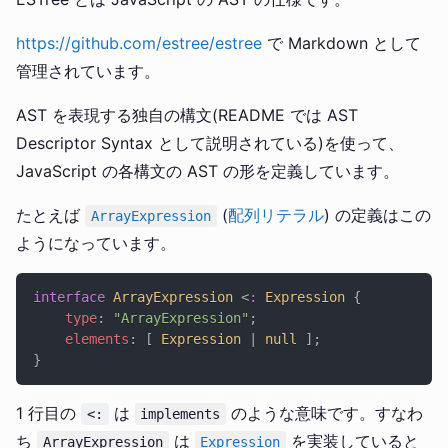
https://github.com/estree/estree
で Markdown として
管理されています。
AST を表現する独自の構文(README では AST
Descriptor Syntax として説明されている)を使って、
JavaScript の各構文の AST の形を定義しています。
たとえば
(
配列リテラル
) の定義はこの
ArrayExpression
ようになっています。
interface
 ArrayExpression
 <
:
 Expression
 {
    type
: 
"ArrayExpression"
;
    elements
: [ 
Expression
 | 
null
 ];
}
1 行目の
は
のような意味です。すなわ
<:
implements
ち
は
を実装していると
ArrayExpression
Expression