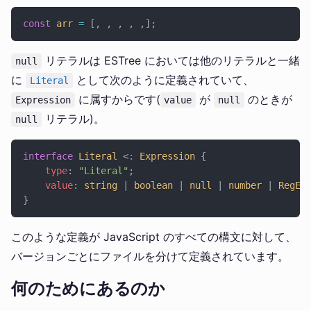
const
 arr
 =
 [, , , , ,];
リテラルは ESTree においては他のリテラルと一緒
null
に
として次のように定義されていて、
Literal
に属すからです(
が
のときが
Expression
value
null
リテラル)。
null
interface
 Literal
 <
:
 Expression
 {
    type
: 
"Literal"
;
    value
: 
string
 | 
boolean
 | 
null
 | 
number
 | 
RegEx
}
このような定義が JavaScript のすべての構文に対して、
バージョンごとにファイルを分けて定義されています。
何のためにあるのか