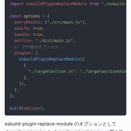
import
 esbuildPluginReplaceModule
 from
 "./esbuild-p
const
 options
 =
 {
  entryPoints
: [
"./src/main.js"
],
  minify
: 
true
,
  bundle
: 
true
,
  outfile
: 
"./dist/main.js"
,
  // その他のオプション...
  plugins
: [
    esbuildPluginReplaceModule
([
      {
        "./largeFunction.js"
: 
"./largeFunctionShim.
      },
    ]),
  ],
};
build
(
options
);
esbuild-plugin-replace-module のオプションとして