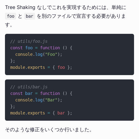
Tree Shaking なしでこれを実現するためには、単純に
と
を別のファイルで宣言する必要がありま
foo
bar
す。
// utils/foo.js
const
 foo
 =
 function
 () {
  console
.
log
(
"Foo"
);
};
module
.
exports
 =
 { 
foo
 };
// utils/bar.js
const
 bar
 =
 function
 () {
  console
.
log
(
"Bar"
);
};
module
.
exports
 =
 { 
bar
 };
そのような修正をいくつか行いました。