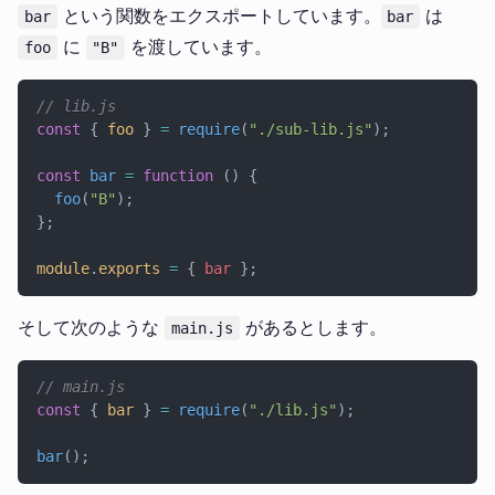
という関数をエクスポートしています。
は
bar
bar
に
を渡しています。
foo
"B"
// lib.js
const
 { 
foo
 } 
=
 require
(
"./sub-lib.js"
);
const
 bar
 =
 function
 () {
  foo
(
"B"
);
};
module
.
exports
 =
 { 
bar
 };
そして次のような
があるとします。
main.js
// main.js
const
 { 
bar
 } 
=
 require
(
"./lib.js"
);
bar
();