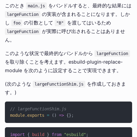
このとき
をバンドルすると、最終的な結果には
main.js
の実装が含まれることになります。しか
largeFunction
し
の引数として
を渡してはいるため
foo
"B"
が実際に呼び出されることはありませ
largeFunction
ん。
このような状況で最終的なバンドルから
largeFunction
を取り除くことを考えます。esbuild-plugin-replace-
module を次のように設定することで実現できます。
(次のような
を作成しておきま
largeFunctionShim.js
す。)
// largeFunctionShim.js
module
.
exports
 =
 () 
=>
 {};
import
 { 
build
 } 
from
 "esbuild"
;