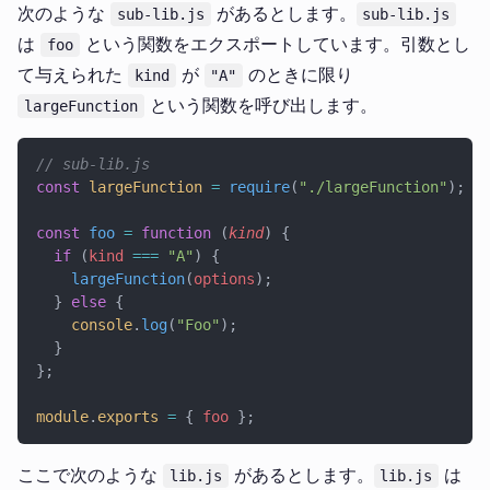
次のような
があるとします。
sub-lib.js
sub-lib.js
は
という関数をエクスポートしています。引数とし
foo
て与えられた
が
のときに限り
kind
"A"
という関数を呼び出します。
largeFunction
// sub-lib.js
const
 largeFunction
 =
 require
(
"./largeFunction"
);
const
 foo
 =
 function
 (
kind
) {
  if
 (
kind
 ===
 "A"
) {
    largeFunction
(
options
);
  } 
else
 {
    console
.
log
(
"Foo"
);
  }
};
module
.
exports
 =
 { 
foo
 };
ここで次のような
があるとします。
は
lib.js
lib.js