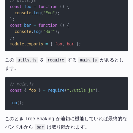
// utils.js
const
 foo
 =
 function
 () {
  console
.
log
(
"Foo"
);
};
const
 bar
 =
 function
 () {
  console
.
log
(
"Bar"
);
};
module
.
exports
 =
 { 
foo
, 
bar
 };
この
を
する
があるとし
utils.js
require
main.js
ます。
// main.js
const
 { 
foo
 } 
=
 require
(
"./utils.js"
);
foo
();
このとき Tree Shaking が適切に機能していれば最終的な
バンドルから
は取り除かれます。
bar