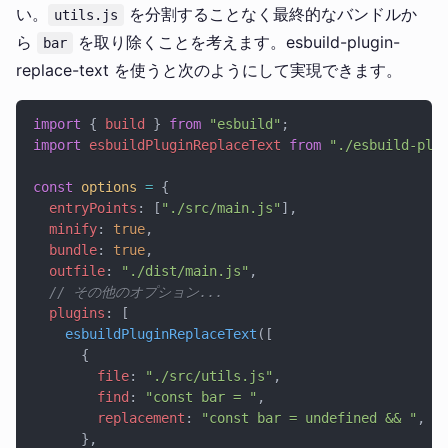
い。
を分割することなく最終的なバンドルか
utils.js
ら
を取り除くことを考えます。esbuild-plugin-
bar
replace-text を使うと次のようにして実現できます。
import
 { 
build
 } 
from
 "esbuild"
;
import
 esbuildPluginReplaceText
 from
 "./esbuild-plu
const
 options
 =
 {
  entryPoints
: [
"./src/main.js"
],
  minify
: 
true
,
  bundle
: 
true
,
  outfile
: 
"./dist/main.js"
,
  // その他のオプション...
  plugins
: [
    esbuildPluginReplaceText
([
      {
        file
: 
"./src/utils.js"
,
        find
: 
"const bar = "
,
        replacement
: 
"const bar = undefined && "
,
      },