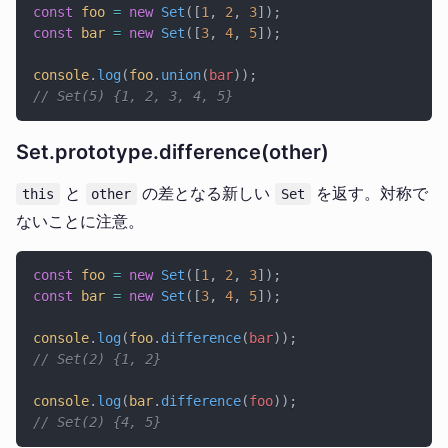
const
 foo
 =
 new
 Set
([
1
, 
2
, 
3
]);
const
 bar
 =
 new
 Set
([
3
, 
4
, 
5
]);
console
.
log
(
foo
.
union
(
bar
));
// Set(5) {1, 2, 3, 4, 5}
Set.prototype.difference(other)
と
の差となる新しい
を返す。対称で
this
other
Set
ないことに注意。
const
 foo
 =
 new
 Set
([
1
, 
2
, 
3
]);
const
 bar
 =
 new
 Set
([
3
, 
4
, 
5
]);
console
.
log
(
foo
.
difference
(
bar
));
// Set(2) {1, 2}
console
.
log
(
bar
.
difference
(
foo
));
// Set(2) {4, 5}