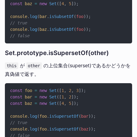
const
 baz
 =
 new
 Set
([
4
, 
5
]);
console
.
log
(
bar
.
isSubsetOf
(
foo
));
// true
console
.
log
(
baz
.
isSubsetOf
(
foo
));
// false
Set.prototype.isSupersetOf(other)
が
の上位集合(superset)であるかどうかを
this
other
真偽値で返す。
const
 foo
 =
 new
 Set
([
1
, 
2
, 
3
]);
const
 bar
 =
 new
 Set
([
1
, 
2
]);
const
 baz
 =
 new
 Set
([
4
, 
5
]);
console
.
log
(
foo
.
isSupersetOf
(
bar
));
// true
console
.
log
(
foo
.
isSupersetOf
(
baz
));
// false