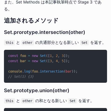
また、Set Methods は本記事執筆時点で Stage 3 であ
る。
追加されるメソッド
Set.prorotype.intersection(other)
と
の共通部分となる新しい
を返す。
this
other
Set
const
 foo
 =
 new
 Set
([
1
, 
2
, 
3
]);
const
 bar
 =
 new
 Set
([
3
, 
4
, 
5
]);
console
.
log
(
foo
.
intersection
(
bar
));
// Set(1) {3}
Set.prototype.union(other)
と
の和となる新しい
を返す。
this
other
Set