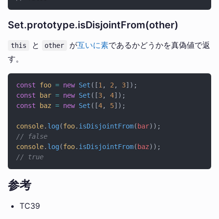
Set.prototype.isDisjointFrom(other)
と
が
互いに素
であるかどうかを真偽値で返
this
other
す。
const
 foo
 =
 new
 Set
([
1
, 
2
, 
3
]);
const
 bar
 =
 new
 Set
([
3
, 
4
]);
const
 baz
 =
 new
 Set
([
4
, 
5
]);
console
.
log
(
foo
.
isDisjointFrom
(
bar
));
// false
console
.
log
(
foo
.
isDisjointFrom
(
baz
));
// true
参考
TC39