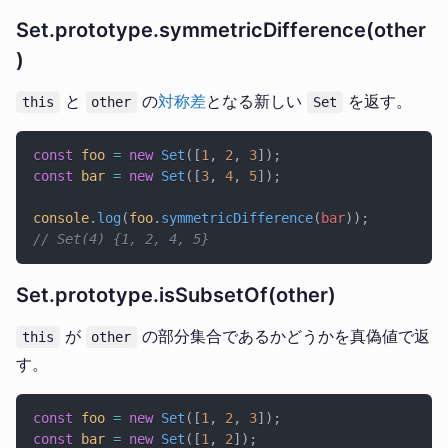
Set.prototype.symmetricDifference(other
)
と
の
対称差
となる新しい
を返す。
this
other
Set
const
 foo
 =
 new
 Set
([
1
, 
2
, 
3
]);
const
 bar
 =
 new
 Set
([
3
, 
4
, 
5
]);
console
.
log
(
foo
.
symmetricDifference
(
bar
));
// Set(4) {1, 2, 4, 5}
Set.prototype.isSubsetOf(other)
が
の部分集合であるかどうかを真偽値で返
this
other
す。
const
 foo
 =
 new
 Set
([
1
, 
2
, 
3
]);
const
 bar
 =
 new
 Set
([
1
, 
2
]);